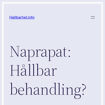
Hoppa
till
Hallbarhet.info
innehåll
Naprapat:
Hållbar
behandling?