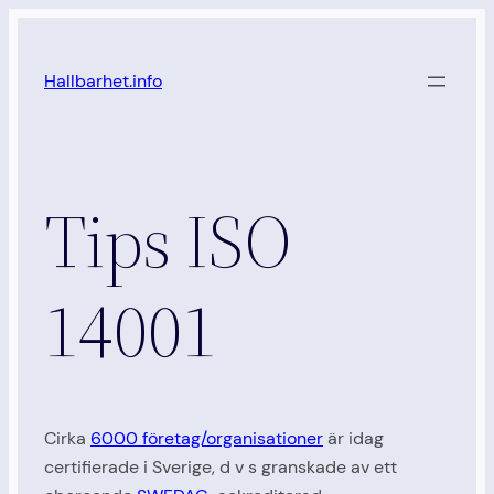
Hoppa
till
Hallbarhet.info
innehåll
Tips ISO
14001
Cirka
6000 företag/organisationer
är idag
certifierade i Sverige, d v s granskade av ett