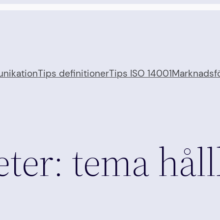
nikation
Tips definitioner
Tips ISO 14001
Marknadsfö
ter: tema håll