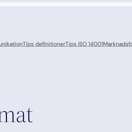
nikation
Tips definitioner
Tips ISO 14001
Marknadsfö
imat