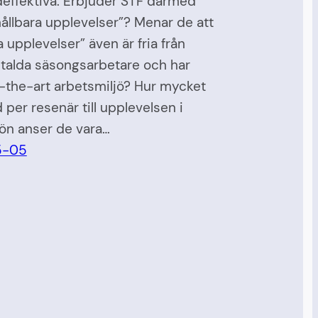
deffektiva. Erbjuder STF därmed
ållbara upplevelser”? Menar de att
a upplevelser” även är fria från
talda säsongsarbetare och har
-the-art arbetsmiljö? Hur mycket
d per resenär till upplevelsen i
ön anser de vara…
5-05