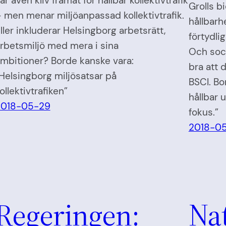
ar även kliv framåt för hållbar kollektivtrafik
Grolls bi
 men menar miljöanpassad kollektivtrafik.
hållbarh
ller inkluderar Helsingborg arbetsrätt,
förtydlig
rbetsmiljö med mera i sina
Och soci
mbitioner? Borde kanske vara:
bra att 
Helsingborg miljösatsar på
BSCI. Bo
ollektivtrafiken”
hållbar u
2018-05-29
fokus.”
2018-0
Regeringen:
Na