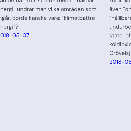
an de ha rätt i. Om de menar ”hållbar
koldioxi
nergi” undrar man vilka områden som
även ”oh
ngår. Borde kanske vara: ”klimatbättre
”hålllbar
nergi”?
underbe
2018-05-07
state-of
koldioxi
Grövelsj
2018-0