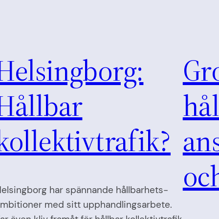
Helsingborg:
Gro
Hållbar
hål
kollektivtrafik?
ans
och
elsingborg har spännande hållbarhets-
mbitioner med sitt upphandlingsarbete.