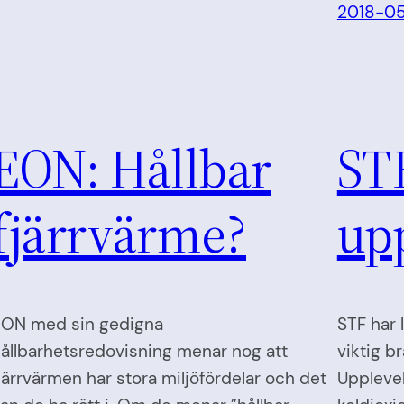
2018-0
EON: Hållbar
STF
fjärrvärme?
upp
ON med sin gedigna
STF har 
ållbarhetsredovisning menar nog att
viktig b
järrvärmen har stora miljöfördelar och det
Upplevel