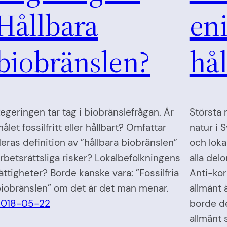
Hållbara
eni
biobränslen?
hål
egeringen tar tag i biobränslefrågan. Är
Största 
ålet fossilfritt eller hållbart? Omfattar
natur i 
eras definition av ”hållbara biobränslen”
och loka
rbetsrättsliga risker? Lokalbefolkningens
alla del
ättigheter? Borde kanske vara: ”Fossilfria
Anti-kor
iobränslen” om det är det man menar.
allmänt ä
2018-05-22
borde de
allmänt 