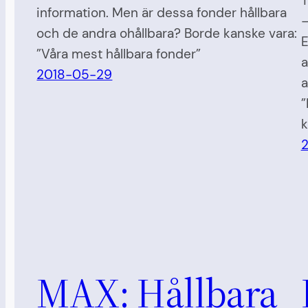
T
information. Men är dessa fonder hållbara
–
och de andra ohållbara? Borde kanske vara:
E
”Våra mest hållbara fonder”
a
2018-05-29
a
”
k
MAX: Hållbara