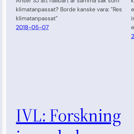
Anser SJ att hållbart är samma sak som
k
klimatanpassat? Borde kanske vara: ”Res
e
klimatanpassat”
i
2018-05-07
e
IVL: Forskning