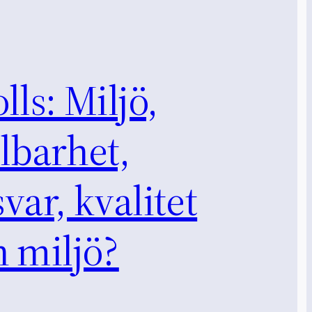
lls: Miljö,
lbarhet,
var, kvalitet
 miljö?