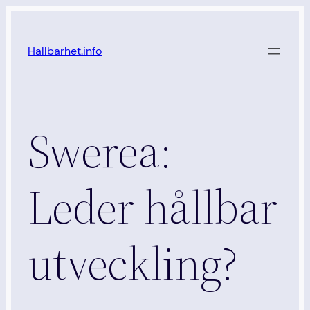
Hoppa
till
Hallbarhet.info
innehåll
Swerea:
Leder hållbar
utveckling?