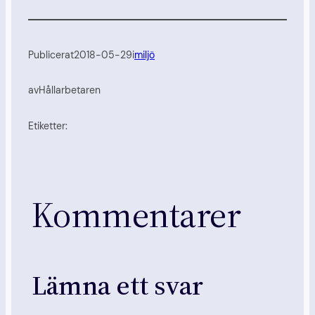
Publicerat
2018-05-29
i
miljö
av
Hållarbetaren
Etiketter:
Kommentarer
Lämna ett svar