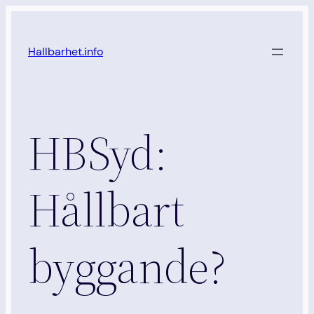
Hoppa
till
Hallbarhet.info
innehåll
HBSyd:
Hållbart
byggande?