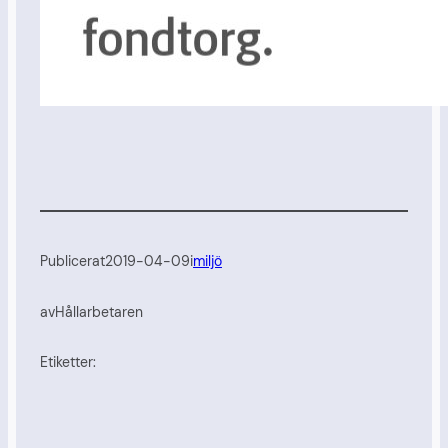
Publicerat
2019-04-09
i
miljö
av
Hållarbetaren
Etiketter: