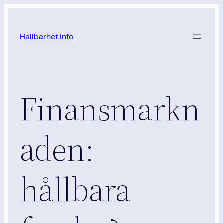
Hoppa
till
Hallbarhet.info
innehåll
Finansmarkn
aden:
hållbara