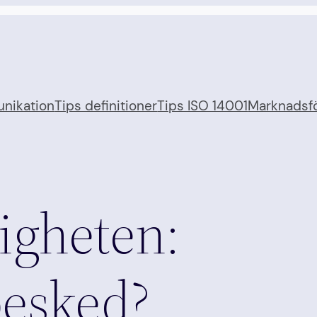
nikation
Tips definitioner
Tips ISO 14001
Marknadsfö
igheten:
besked?